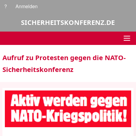
Direkt
?
Anmelden
Benutzermenü
zum
Inhalt
SICHERHEITSKONFERENZ.DE
Hauptnavigation
Aufruf zu Protesten gegen die NATO-
Sicherheitskonferenz