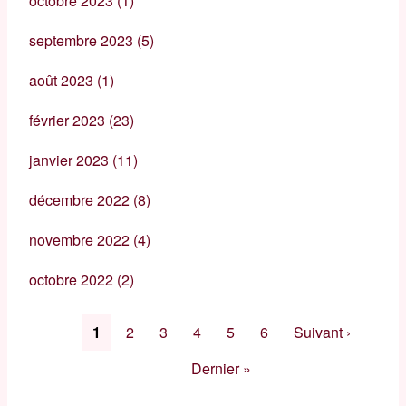
octobre 2023
(1)
septembre 2023
(5)
août 2023
(1)
février 2023
(23)
janvier 2023
(11)
décembre 2022
(8)
novembre 2022
(4)
octobre 2022
(2)
Pagination
Page
1
Page
2
Page
3
Page
4
Page
5
Page
6
Page
Suivant ›
courante
suivante
Dernière
Dernier »
page