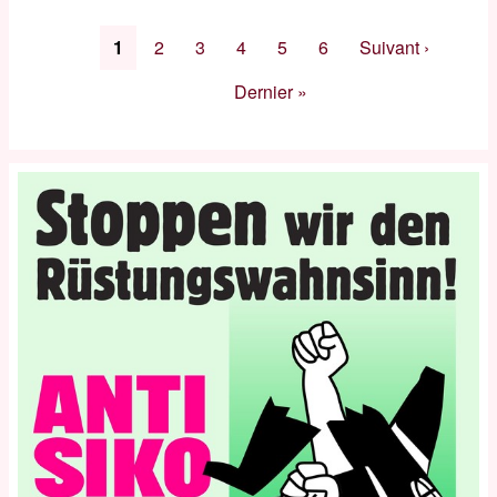
Pagination
Page
1
Page
2
Page
3
Page
4
Page
5
Page
6
Page
Suivant ›
courante
suivante
Dernière
Dernier »
page