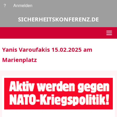
Direkt
?
Anmelden
Benutzermenü
zum
Inhalt
SICHERHEITSKONFERENZ.DE
Hauptnavigation
Yanis Varoufakis 15.02.2025 am
Marienplatz