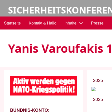
Direkt
Benutzermenü
SICHERHEITSKONFERE
zum
Inhalt
Startseite
Kontakt & Hallo
Inhalte
Presse
Hauptnavigation
Yanis Varoufakis 
2025
2025
BÜNDNIS-KONTO: