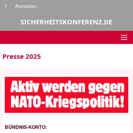
Direkt
?
Anmelden
Benutzermenü
zum
Inhalt
SICHERHEITSKONFERENZ.DE
Hauptnavigation
Presse 2025
BÜNDNIS-KONTO: