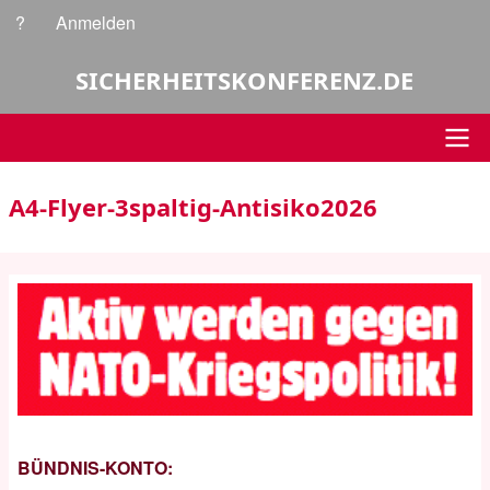
Direkt
?
Anmelden
Benutzermenü
zum
Inhalt
SICHERHEITSKONFERENZ.DE
Hauptnavigation
A4-Flyer-3spaltig-Antisiko2026
BÜNDNIS-KONTO: