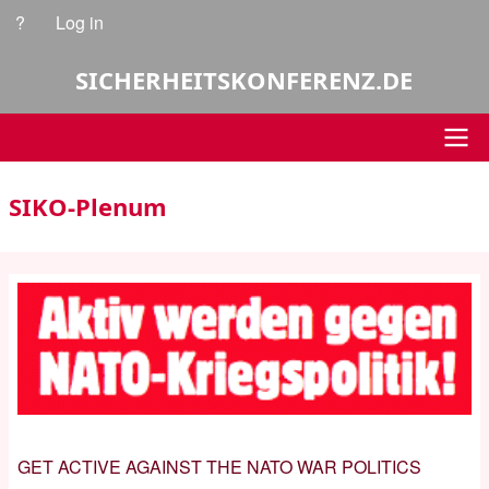
Skip
?
Log in
User
to
account
main
SICHERHEITSKONFERENZ.DE
content
menu
Main
SIKO-Plenum
navigation
GET ACTIVE AGAINST THE NATO WAR POLITICS