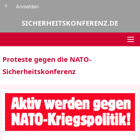
Direkt
?
Anmelden
Benutzermenü
zum
Inhalt
SICHERHEITSKONFERENZ.DE
Hauptnavigation
Proteste gegen die NATO-
Sicherheitskonferenz